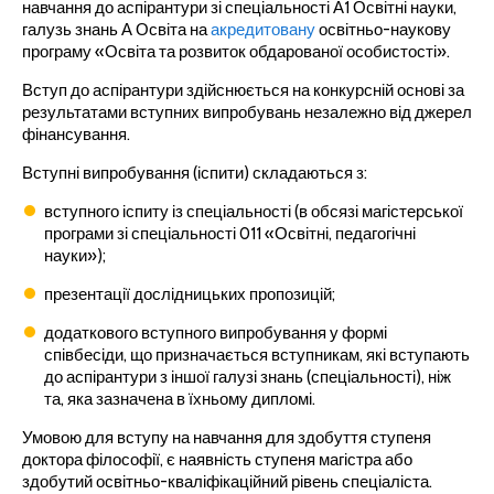
навчання до аспірантури зі спеціальності А1 Освітні науки,
галузь знань А Освіта на
акредитовану
освітньо-наукову
програму «Освіта та розвиток обдарованої особистості».
Вступ до аспірантури здійснюється на конкурсній основі за
результатами вступних випробувань незалежно від джерел
фінансування.
Вступні випробування (іспити) складаються з:
вступного іспиту із спеціальності (в обсязі магістерської
програми зі спеціальності 011 «Освітні, педагогічні
науки»);
презентації дослідницьких пропозицій;
додаткового вступного випробування у формі
співбесіди, що призначається вступникам, які вступають
до аспірантури з іншої галузі знань (спеціальності), ніж
та, яка зазначена в їхньому дипломі.
Умовою для вступу на навчання для здобуття ступеня
доктора філософії, є наявність ступеня магістра або
здобутий освітньо-кваліфікаційний рівень спеціаліста.