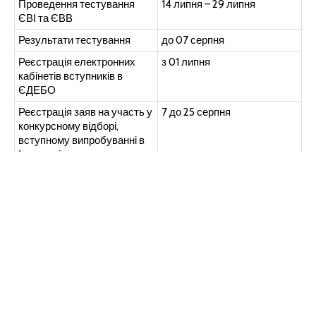
Проведення тестування
14 липня – 29 липня
ЄВІ та ЄВВ
Результати тестування
до 07 серпня
Реєстрація електронних
з 01 липня
кабінетів вступників в
ЄДЕБО
Реєстрація заяв на участь у
7 до 25 серпня
конкурсному відборі,
вступному випробуванні в
Інституті
Строки проведення
з 27 серпня до 07 вересня
вступних випробувань
Надання рекомендацій до
з 8 вересня
зарахування
Зарахування вступників
не пізніше 15 вересня
Для участі у конкурсному відборі на навчання до
аспірантури Інституту вступники подають заяви:
в електронній формі через особистий електронний