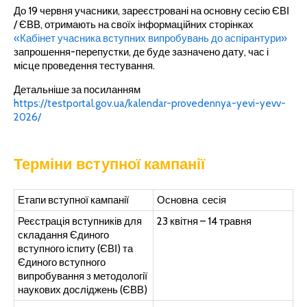
До 19 червня учасники, зареєстровані на основну сесію ЄВІ
/ ЄВВ, отримають на своїх інформаційних сторінках
«Кабінет учасника вступних випробувань до аспірантури»
запрошення-перепустки, де буде зазначено дату, час і
місце проведення тестування.
Детальніше за посиланням
https://testportal.gov.ua/kalendar-provedennya-yevi-yevv-
2026/
Терміни вступної кампанії
Етапи вступної кампанії
Основна сесія
Реєстрація вступників для
23 квітня – 14 травня
складання Єдиного
вступного іспиту (ЄВІ) та
Єдиного вступного
випробування з методології
наукових досліджень (ЄВВ)