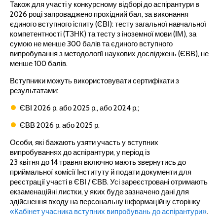
Також для участі у конкурсному відборі до аспірантури в
2026 році запроваджено прохідний бал, за виконання
єдиного вступного іспиту (ЄВІ): тесту загальної навчальної
компетентності (ТЗНК) та тесту з іноземної мови (ІМ), за
сумою не менше 300 балів та єдиного вступного
випробування з методології наукових досліджень (ЄВВ), не
менше 100 балів.
Вступники можуть використовувати сертифікати з
результатами:
ЄВІ 2026 р. або 2025 р., або 2024 р.;
ЄВВ 2026 р. або 2025 р.
Особи, які бажають узяти участь у вступних
випробуваннях до аспірантури, у період із
23 квітня до 14 травня включно мають звернутись до
приймальної комісії Інституту й подати документи для
реєстрації участі в ЄВІ / ЄВВ. Усі зареєстровані отримають
екзаменаційні листки, у яких буде зазначено дані для
здійснення входу на персональну інформаційну сторінку
«Кабінет учасника вступних випробувань до аспірантури»
.