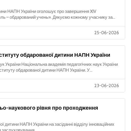
тини НАПН України оголошує про завершення XIV
ль – обдарований учень». Дякуємо кожному учаснику за...
25-06-2026
нституту обдарованої дитини НАПН України
аук України Національна академія педагогічних наук України
ституту обдарованої дитини НАПН України. У...
23-06-2026
тньо-наукового рівня про проходження
ної дитини НАПН України на засіданні відділу інноваційних
я заслуховування...