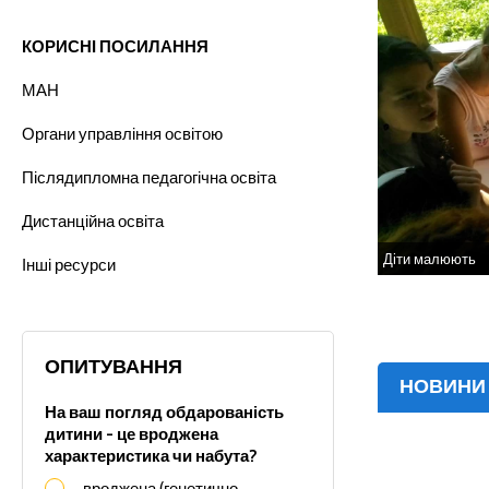
КОРИСНІ ПОСИЛАННЯ
МАН
Органи управління освітою
Післядипломна педагогічна освіта
Дистанційна освіта
Діти малюють
Інші ресурси
ОПИТУВАННЯ
НОВИНИ
На ваш погляд обдарованість
дитини - це вроджена
характеристика чи набута?