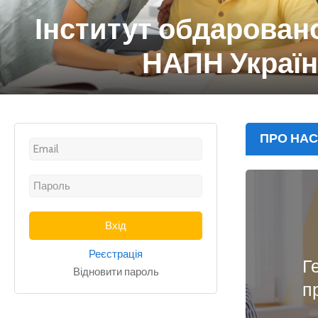
Інститут обдарован
НАПН Украї
ПРО НАС
Реєстрація
Г
Відновити пароль
п