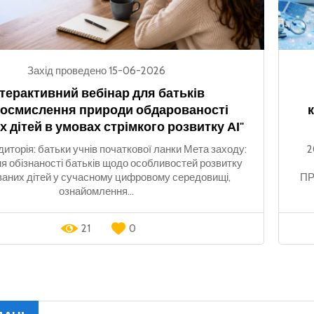
Захід проведено 15-06-2026
нтерактивний вебінар для батьків
еосмислення природи обдарованості
х дітей в умовах стрімкого розвитку АІ"
диторія: батьки учнів початкової ланки Мета заходу:
2
я обізнаності батьків щодо особливостей розвитку
аних дітей у сучасному цифровому середовищі,
ПР
ознайомлення...
21
0