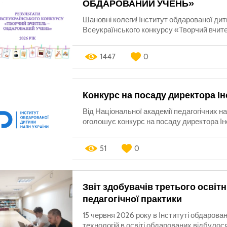
ОБДАРОВАНИЙ УЧЕНЬ»
Шановні колеги! Інститут обдарованої ди
Всеукраїнського конкурсу «Творчий вчите
1447
0
Конкурс на посаду директора І
Від Національної академії педагогічних н
оголошує конкурс на посаду директора Ін
51
0
Звіт здобувачів третього осві
педагогічної практики
15 червня 2026 року в Інституті обдарова
технологій в освіті обдарованих відбулос