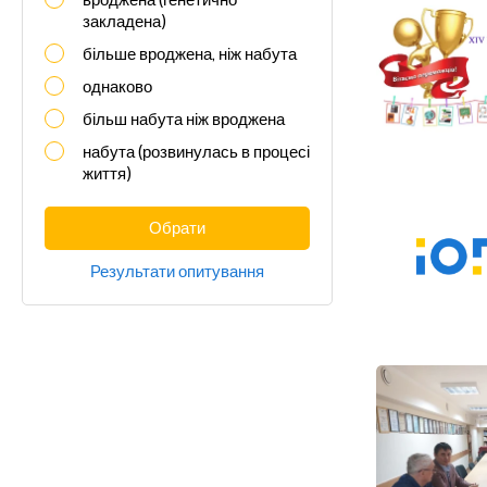
вроджена (генетично
закладена)
більше вроджена, ніж набута
однаково
більш набута ніж вроджена
набута (розвинулась в процесі
життя)
Обрати
Результати опитування