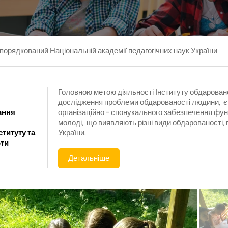
дпорядкований Національній академії педагогічних наук України
Головною метою діяльності Інституту обдаровано
дослідження проблеми обдарованості людини, є 
ання
організаційно - спонукального забезпечення функ
молоді, що виявляють різні види обдарованості,
ституту та
України.
ти
Детальніше