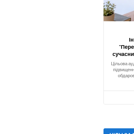
І
"Пер
сучасни
Цільова ау
підвищенн
обдаров