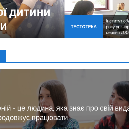
ої дитини
ни
Інститут об
ТЕСТОТЕКА
року розпор
серпня 200
еній - це людина, яка знає про свій вид
родовжує працювати