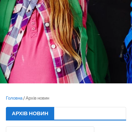
Головна
/
Архів новин
АРХІВ НОВИН