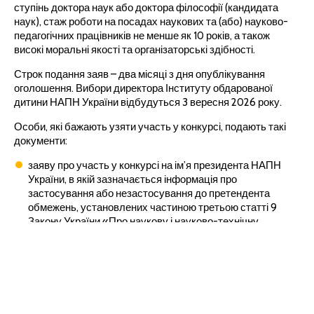
ступінь доктора наук або доктора філософії (кандидата
наук), стаж роботи на посадах наукових та (або) науково-
педагогічних працівників не менше як 10 років, а також
високі моральні якості та організаторські здібності.
Строк подання заяв – два місяці з дня опублікування
оголошення. Вибори директора Інституту обдарованої
дитини НАПН України відбудуться 3 вересня 2026 року.
Особи, які бажають узяти участь у конкурсі, подають такі
документи:
заяву про участь у конкурсі на ім’я президента НАПН
України, в якій зазначається інформація про
застосування або незастосування до претендента
обмежень, установлених частиною третьою статті 9
Закону України «Про наукову і науково-технічну
діяльність»;
особовий листок з обліку кадрів з фотографією розміром
3 х 4 сантиметри;
автобіографію;