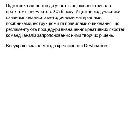
Підготовка експертів до участі в оцінюванні тривала
протягом січня–лютого 2026 року. У цей період учасники
ознайомлювалися з методичними матеріалами,
посібниками, інструкціями та правилами оцінювання, що
регламентують процедури визначення креативних якостей
команд і аналіз запропонованих ними творчих рішень.
Всеукраїнська олімпіада креативності Destination
Imagination є частиною міжнародної освітньої програми,
спрямованої на розвиток креативного мислення, командної
співпраці, інженерного та проєктного підходів до
розв’язання комплексних творчих завдань. Учасники з
різних регіонів України працюють над міждисциплінарними
проєктами, які поєднують елементи науки, технологій,
інженерії та мистецтва.
Окремим елементом олімпіади є «Миттєві виклики» –
короткі завдання, під час яких команди повинні упродовж
обмеженого часу запропонувати оригінальні ідеї та
ефективні рішення. Такий формат дозволяє оцінити не
лише інтелектуальну підготовку учасників, а й їхню
здатність до креативного мислення, імпровізації та швидкої