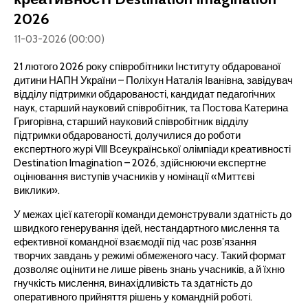
2026
11-03-2026 (00:00)
21 лютого 2026 року співробітники Інституту обдарованої
дитини НАПН України – Поліхун Наталія Іванівна, завідувач
відділу підтримки обдарованості, кандидат педагогічних
наук, старший науковий співробітник, та Постова Катерина
Григорівна, старший науковий співробітник відділу
підтримки обдарованості, долучилися до роботи
експертного журі VIII Всеукраїнської олімпіади креативності
Destination Imagination – 2026, здійснюючи експертне
оцінювання виступів учасників у номінації «Миттєві
виклики».
У межах цієї категорії команди демонстрували здатність до
швидкого генерування ідей, нестандартного мислення та
ефективної командної взаємодії під час розв’язання
творчих завдань у режимі обмеженого часу. Такий формат
дозволяє оцінити не лише рівень знань учасників, а й їхню
гнучкість мислення, винахідливість та здатність до
оперативного прийняття рішень у командній роботі.