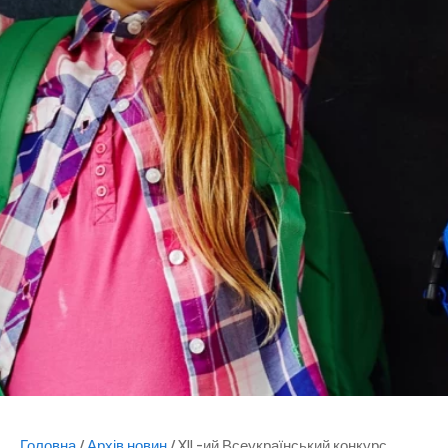
Головна
/
Архів новин
/
XII -ий Всеукраїнський конкурс...