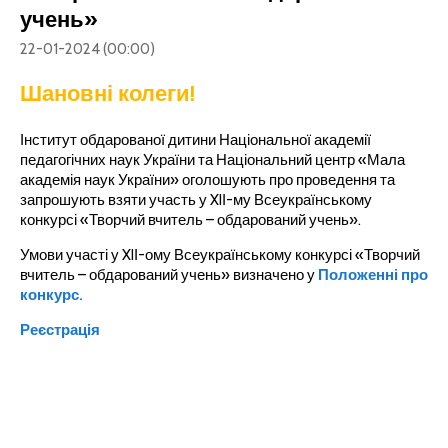
учень»
22-01-2024 (00:00)
Шановні колеги!
Інститут обдарованої дитини Національної академії
педагогічних наук України та Національний центр «Мала
академія наук України» оголошують про проведення та
запрошують взяти участь у XIІ-му Всеукраїнському
конкурсі «Творчий вчитель – обдарований учень».
Умови участі у XIІ-ому Всеукраїнському конкурсі «Творчий
вчитель – обдарований учень» визначено у
Положенні про
конкурс.
Реєстрація
Контактна інформація:
Веб-сторінка конкурсу:
https://iod.gov.ua/ua/konkursi/tvorchiy-vchitel---