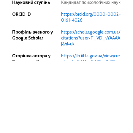
Науковий ступінь
Кандидат психологічних наук
ORCID iD
https://orcid.org/0000-0002-
0161-4026
Профіль вченого у
https://scholar.google.com.ua/
Google Scholar
citations?user=T_VD_vYAAAA
J&hl=uk
Сторінка автора у
https://lib.iitta.gov.ua/view/cre
Електронній
ators/==041A==043E==0432==
бібліотеці НАПН
0430==043B==044C==043E==
України
0432==0430=3A==041E=2E==
0410=2E=3A=3A.html
ДОДАТКОВІ ВІДОМОСТІ
Освіта
Вища. Ніжинський державний
педагогічний інститут імені
М.В. Гоголя, природничий