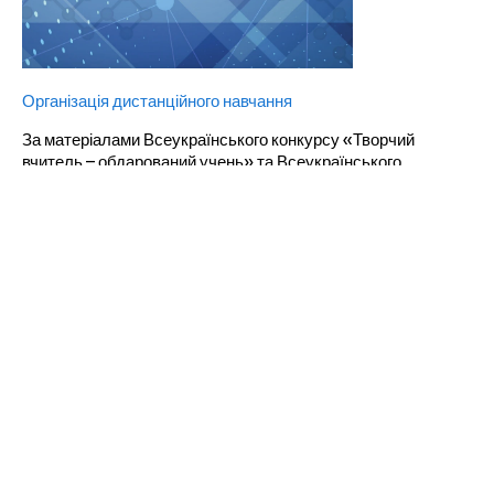
Організація дистанційного навчання
За матеріалами Всеукраїнського конкурсу «Творчий
вчитель – обдарований учень» та Всеукраїнського
конкурсу-рейтингу закладів загальної середньої освіти по
роботі з обдарованими дітьми «Школа – джерело талантів».