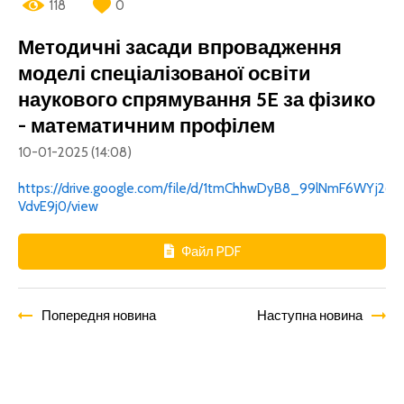
118
0
Методичні засади впровадження
моделі спеціалізованої освіти
наукового спрямування 5E за фізико
- математичним профілем
10-01-2025 (14:08)
https://drive.google.com/file/d/1tmChhwDyB8_99lNmF6WYj26e
VdvE9j0/view
Файл PDF
Попередня новина
Наступна новина
Всі новини